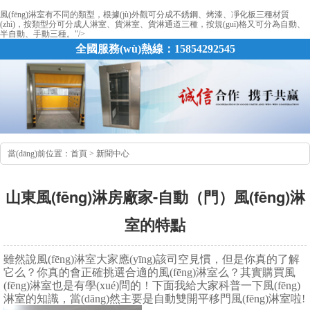
風(fēng)淋室有不同的類型，根據(jù)外觀可分成不銹鋼、烤漆、凈化板三種材質
(zhì)，按類型分可分成人淋室、貨淋室、貨淋通道三種，按規(guī)格又可分為自動、
半自動、手動三種。"/>
全國服務(wù)熱線：15854292545
當(dāng)前位置：
首頁
>
新聞中心
山東風(fēng)淋房廠家-自動（門）風(fēng)淋
室的特點
雖然說風(fēng)淋室大家應(yīng)該司空見慣，但是你真的了解
它么？你真的會正確挑選合適的風(fēng)淋室么？其實購買風
(fēng)淋室也是有學(xué)問的！下面我給大家科普一下風(fēng)
淋室的知識，當(dāng)然主要是自動雙開平移門風(fēng)淋室啦!