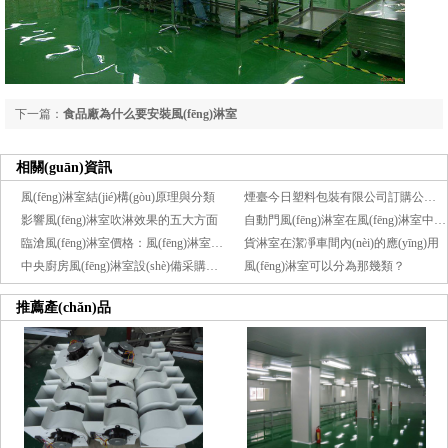
下一篇：
食品廠為什么要安裝風(fēng)淋室
上一篇：
【山東臭氧發(fā)生器廠家】臭氧發(fā)生器如何選型
相關(guān)資訊
風(fēng)淋室結(jié)構(gòu)原理與分類
煙臺今日塑料包裝有限公司訂購公司雙人雙吹風(fēng)淋室
影響風(fēng)淋室吹淋效果的五大方面
自動門風(fēng)淋室在風(fēng)淋室中使用的比例有多少
臨滄風(fēng)淋室價格：風(fēng)淋室介紹、配置和特點(diǎn)是什么？
貨淋室在潔凈車間內(nèi)的應(yīng)用
中央廚房風(fēng)淋室設(shè)備采購規(guī)范案例指導(dǎo)
風(fēng)淋室可以分為那幾類？
推薦產(chǎn)品