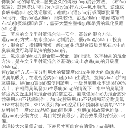
傳統(tǒng)的曝氣法---歷史悠久的傳統(tǒng)混合方法。（布?xì)
獍宸?、鼓泡塔法同理?br />運(yùn)行方式---氣水順流、逆流或
多級串聯(lián)交迭逆順流，連續(xù)運(yùn)行或間斷批量運
(yùn)行。優(yōu)點(diǎn)：能耗較低。缺點(diǎn)：噴頭堵塞時
布?xì)獠痪鶆颍旌喜?，需要大型空壓機(jī)和昂貴的氧化反應
(yīng)塔。
二、著名的文丘里射流混合法---安全、高效的混合方法。
運(yùn)行方式---氣水強(qiáng)制混合。優(yōu)點(diǎn)：投資
少，混合好，接觸時間短，經(jīng)射流混合器后臭氧在水中的
臭氧濃度可為曝氣法的數(shù)倍。
三、氣液強(qiáng)力混合腔---安全、節(jié)能、效率極高的混合
方法，是在文丘里射流混合器基礎(chǔ)上改進(jìn)的升級產
(chǎn)品。
運(yùn)行方式---充分利用水的紊流產(chǎn)生較大的負(fù)壓，
將臭氧吸入，在混合腔內(nèi)產(chǎn)生渦流、旋轉(zhuǎn)并相
互碰撞。經(jīng)實(shí)際使用證明，一級臭氧吸收率達(dá)90%
以上，在相同臭氧發(fā)生系統(tǒng)的情況下，水中的臭氧溶
解度為文丘里射流混合器的2倍左右。氣液強(qiáng)力混合腔外
體采用304不銹鋼制作，內(nèi)腔采用316不銹鋼和部分耐臭氧
ABS材料制作，SSLW系列內(nèi)腔采用不銹鋼和耐臭氧PVDF
材料制作，產(chǎn)品堅(jiān)固耐用，無機(jī)械故障免維修，
運(yùn)行安裝方便，為目前投資最少，混合效果最好的設(shè)
備。
處理較大水量需定做。下表尺寸可能會有適當(dāng)變動。