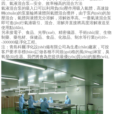
四、氣液混合泵---安全、效率極高的混合方法
氣液混合泵的吸入口可以利用負(fù)壓作用吸入氣體，高速旋
轉(zhuǎn)的泵葉輪將液體與氣體混合攪拌，由于泵內(nèi)的加
壓混合，氣體與液體充分溶解，溶解效率高。一臺氣液混合泵
即可進(jìn)行氣液吸引、混合、溶解并直接將高度溶解液送至
使用點(diǎn)。
另承接電子、食品、光學(xué)、精密儀器、手術(shù)室、生物
制藥、藥包材、保健品、食品、化妝品、制水等行業(yè)10--
-300000級凈化工程。
注：青島科爾凈化設(shè)備有限公司為生產(chǎn)廠家，可按
客戶要求非標(biāo)訂做各種不同規(guī)格的風(fēng)淋室，臭
氧發(fā)生器。我們將會為您提供最優(yōu)質(zhì)的服務(wù)。