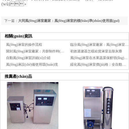
(wù)。
下一篇：
大同風(fēng)淋室廠家：風(fēng)淋室的標(biāo)準(zhǔn)使用規(guī)
范，需要注意的地方有哪些？
上一篇：
山西風(fēng)淋室廠家：維修風(fēng)淋室流程及風(fēng)淋室維修幾種
相關(guān)資訊
故障排查問題
風(fēng)淋室的操作流程
臨汾風(fēng)淋室廠家：風(fēng)淋室（風(fēng)淋通道）日常管理的主要內(nèi)容
開封風(fēng)淋室廠家：月餅制作時(shí)候需要風(fēng)淋室嗎？
初效過濾器怎樣給貨淋室去除灰塵
自動風(fēng)淋室詳細(xì)介紹
風(fēng)淋室在水果蔬菜保鮮領(lǐng)域應(yīng)用
風(fēng)淋設(shè)備使用環(huán)境
綏化風(fēng)淋室價(jià)格：全自動風(fēng)淋室（房）在乳制品行業(yè)的作用
推薦產(chǎn)品