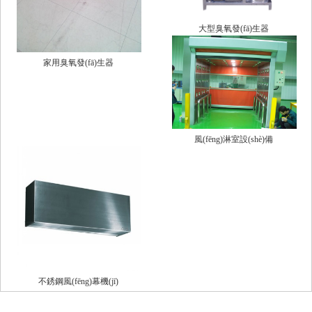
大型臭氧發(fā)生器
家用臭氧發(fā)生器
風(fēng)淋室設(shè)備
不銹鋼風(fēng)幕機(jī)