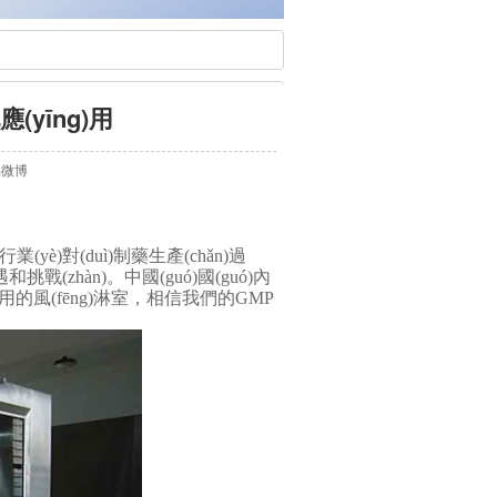
(yīng)用
)易微博
行業(yè)對(duì)制藥生產(chǎn)過
(zhàn)。中國(guó)國(guó)內
采用的風(fēng)淋室，相信我們的GMP