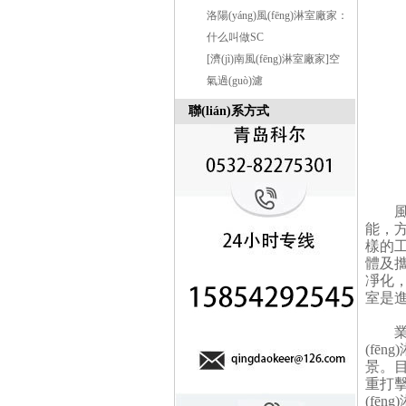
洛陽(yáng)風(fēng)淋室廠家：
什么叫做SC
[濟(jì)南風(fēng)淋室廠家]空
氣過(guò)濾
聯(lián)系方式
風(fē
能，方
樣的工
體及攜
凈化
室是進
業(yè
(fēn
景
重打擊
(fēn