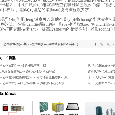
i)人士建議，可以在風(fēng)淋室加裝空氣噴射除塵設(shè)備
)菌和衣服，達(dá)到理想的環(huán)境清潔程度要求。
(zhì)的風(fēng)淋室可以幫助企業(yè)創(chuàng)造更清潔
污染。在當(dāng)前醫(yī)藥行業(yè)潔凈標(biāo)準(zhǔn)越來(l
必須研究新技術(shù)，提高設(shè)備的整體性能，推動(dòng)企
。
篇：
怎么看哪個(gè)類(lèi)型的風(fēng)淋室適合自己行業(yè)
下一篇：
風(fē
guān)資訊
fēng)淋室構(gòu)造及用途有哪一些
山聚緣食品有限公司簽約公司風(fēng)淋室
貨物風(fēng)淋房
fēng)淋室凈化效果與設(shè)備方法有直接聯(lián)系
fēng)淋室對(duì)于安裝環(huán)境的四個(gè)要求
(chǎn)品