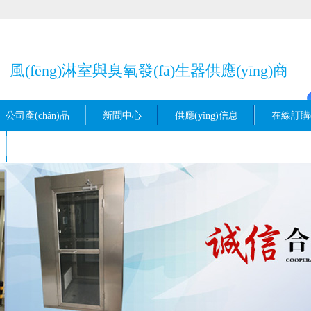
風(fēng)淋室與臭氧發(fā)生器供應(yīng)商
公司產(chǎn)品
新聞中心
供應(yīng)信息
在線訂購(
貨淋室
雙人雙吹風(fēng)淋室