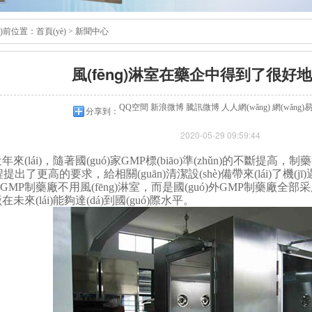
ng)前位置：
首頁(yè)
>
新聞中心
風(fēng)淋室在藥企中得到了很好地應
QQ空間
新浪微博
騰訊微博
人人網(wǎng)
網(wǎng
分享到：
2020-05-29 09:59:44
lái)，隨著國(guó)家GMP標(biāo)準(zhǔn)的不斷提高，制藥
)程提出了更高的要求，給相關(guān)清潔設(shè)備帶來(lái)了機(jī)遇和挑戰
i)的GMP制藥廠不用風(fēng)淋室，而是國(guó)外GMP制藥廠全部
未來(lái)能夠達(dá)到國(guó)際水平。