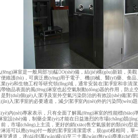
ng)淋室是一般局部?jī)艋O(shè)備，結(jié)構(gòu)新穎，美觀
便維護(hù)，可廣泛應(yīng)用于電子、機(jī)械、醫(yī)藥、食品
業(yè)和生物工程等研究領(lǐng)域，通常安裝在潔凈室和非
帶物品表面的風(fēng)淋室也起空氣制動(dòng)器的作用，防止空氣進
，是對(duì)個(gè)人潔凈及室外空氣污染防治的有效設(shè)備潔凈區(qū)
(jìn)入潔凈室的必要通道，減少潔凈室內(nèi)外的污染問(wèn)題
)內(nèi)專家表示，只有全面了解風(fēng)淋室的性能標(biāo)準(zhǔn
g)淋室設(shè)備，制藥企業(yè)才能在日益激烈的市場(chǎng)競(jìn
。目前，市場(chǎng)上主流，更好的銷(xiāo)售空氣簇射的類(lèi)
淋浴可以應(yīng)付一般的潔凈室清潔需求，規(guī)模相
g)淋室通道，達(dá)到萬(wàn)級(jí)至三十萬(wàn)無(wú)塵車(ch