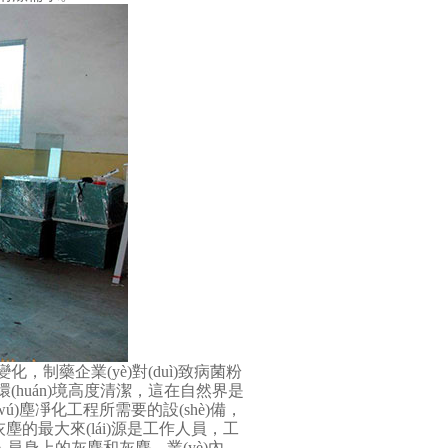
，制藥企業(yè)對(duì)致病菌粉
作環(huán)境高度清潔，這在自然界是
、無(wú)塵凈化工程所需要的設(shè)備，
灰塵的最大來(lái)源是工作人員，工
人員身上的灰塵和灰塵。業(yè)內