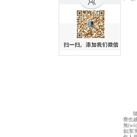
隨著制
塵也越來
無(wú
如潔凈
作人員