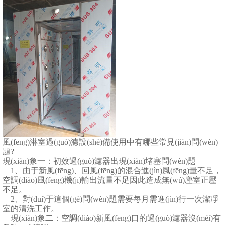
風(fēng)淋室過(guò)濾設(shè)備使用中有哪些常見(jiàn)問(wèn)
題?
現(xiàn)象一：初效過(guò)濾器出現(xiàn)堵塞問(wèn)題
1、由于新風(fēng)、回風(fēng)的混合進(jìn)風(fēng)量不足，
空調(diào)風(fēng)機(jī)輸出流量不足因此造成無(wú)塵室正壓
不足。
2、對(duì)于這個(gè)問(wèn)題需要每月需進(jìn)行一次潔凈
室的清洗工作。
現(xiàn)象二：空調(diào)新風(fēng)口的過(guò)濾器沒(méi)有