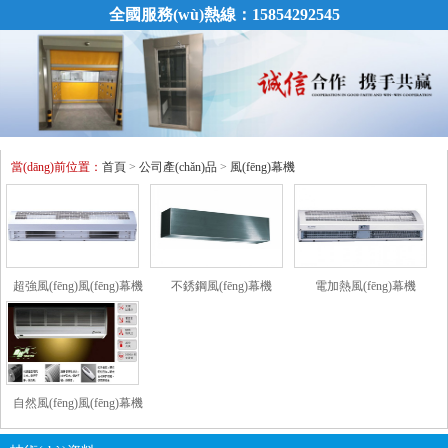
全國服務(wù)熱線：15854292545
當(dāng)前位置：
首頁
>
公司產(chǎn)品
>
風(fēng)幕機
超強風(fēng)風(fēng)幕機
不銹鋼風(fēng)幕機
電加熱風(fēng)幕機
自然風(fēng)風(fēng)幕機