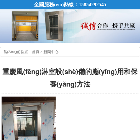
全國服務(wù)熱線：15854292545
當(dāng)前位置：
首頁
>
新聞中心
重慶風(fēng)淋室設(shè)備的應(yīng)用和保
養(yǎng)方法