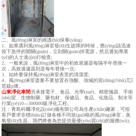
二、風(fēng)淋室的維護(hù)保養(yǎng)
1、如果遇到風(fēng)淋室發(fā)生故障的時候，應(yīng)該迅速
按下急停的開關(guān)，立刻關(guān)掉電源，然后通知專業
(yè)的人士進(jìn)行檢查;
2、一般來說，風(fēng)淋室中的初效過濾器每隔半年替換一
次，高效過濾器則是每年替換一次;
3、始終要保持風(fēng)淋室表里的清潔度;
4、風(fēng)淋室盡量不要放置在強酸、強堿的當(dāng)?shù)兀
苊鈸p壞。
山東凈化車間
另承接電子、食品、光學(xué)、精密儀器、手術
(shù)室、生物制藥、藥包材、保健品、食品、化妝品、制水等
行業(yè)10---300000級凈化工程。
注：青島科爾凈化設(shè)備有限公司為生產(chǎn)廠家，可按
客戶要求非標(biāo)訂做各種不同規(guī)格的風(fēng)淋室，臭
氧發(fā)生器。我們將會為您提供最優(yōu)質(zhì)的服務(wù)。