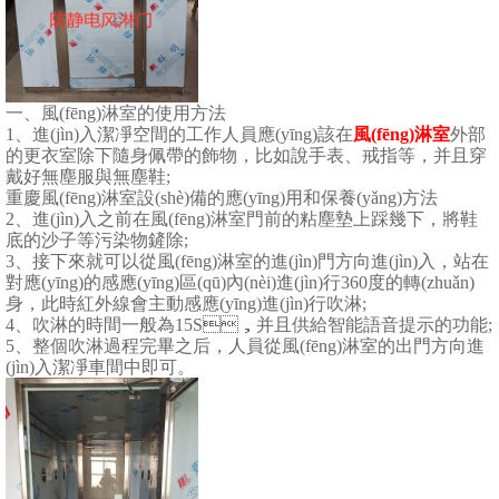
一、風(fēng)淋室的使用方法
1、進(jìn)入潔凈空間的工作人員應(yīng)該在
風(fēng)淋室
外部
的更衣室除下隨身佩帶的飾物，比如說手表、戒指等，并且穿
戴好無塵服與無塵鞋;
重慶風(fēng)淋室設(shè)備的應(yīng)用和保養(yǎng)方法
2、進(jìn)入之前在風(fēng)淋室門前的粘塵墊上踩幾下，將鞋
底的沙子等污染物鏟除;
3、接下來就可以從風(fēng)淋室的進(jìn)門方向進(jìn)入，站在
對應(yīng)的感應(yīng)區(qū)內(nèi)進(jìn)行360度的轉(zhuǎn)
身，此時紅外線會主動感應(yīng)進(jìn)行吹淋;
4、吹淋的時間一般為15S，并且供給智能語音提示的功能;
5、整個吹淋過程完畢之后，人員從風(fēng)淋室的出門方向進
(jìn)入潔凈車間中即可。