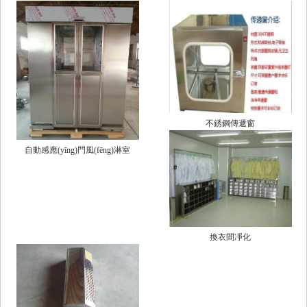
不銹鋼傳遞窗
自動感應(yīng)門風(fēng)淋室
換衣間凈化